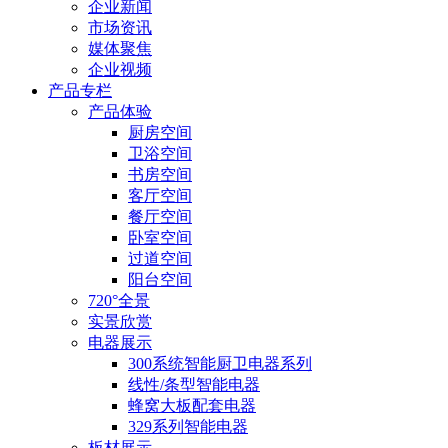
企业新闻
市场资讯
媒体聚焦
企业视频
产品专栏
产品体验
厨房空间
卫浴空间
书房空间
客厅空间
餐厅空间
卧室空间
过道空间
阳台空间
720°全景
实景欣赏
电器展示
300系统智能厨卫电器系列
线性/条型智能电器
蜂窝大板配套电器
329系列智能电器
板材展示