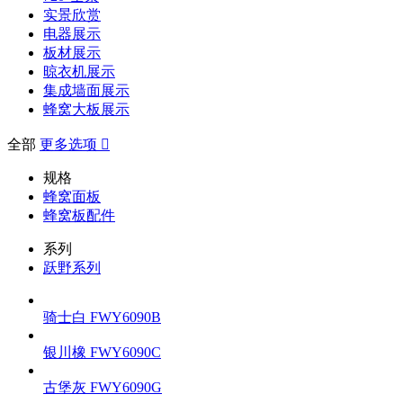
实景欣赏
电器展示
板材展示
晾衣机展示
集成墙面展示
蜂窝大板展示
全部
更多选项

规格
蜂窝面板
蜂窝板配件
系列
跃野系列
骑士白
FWY6090B
银川橡
FWY6090C
古堡灰
FWY6090G