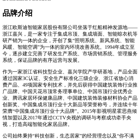
品牌介绍
浙江欧斯迪智能家居股份有限公司坐落于红船精神发源地——
浙江嘉兴，是一家专注于集成吊顶、集成墙面、智能晾衣机等
研产销为一体的企业，开创了集“照明系统、新风系统、智能
风暖、智能空调”为一体的室内环境改善系统。1994年成立至
今，逐步建立完善了研发生产系统、市场营销系统、管理服务
系统，保证品牌的有序运营与发展。
作为一家浙江省科技型企业、嘉兴学院产学研基地，产品全面
通过国家3C认证、安全生产标准化三级企业、浙江省放心消
费产品、49项国家专利技术，并先后获得中国建筑装饰行业推
广品牌、中国天花吊顶常务理事单位、中国吊顶行业优秀企
业、腾讯家居环保健康品牌、中国建筑装饰装修材料协会产品
创新奖、中国集成吊顶行业十大新品等荣誉称号，并连续十年
荣膺“中国集成吊顶行业十大品牌”。2015年影视明星霍思燕倾
情加盟以及2017年通过CCTV央视的调研与考察成功牵手央
视，打造高端智能化家居品牌。
公司始终秉持“科技创新，生态居家”的经营理念以及“你不满